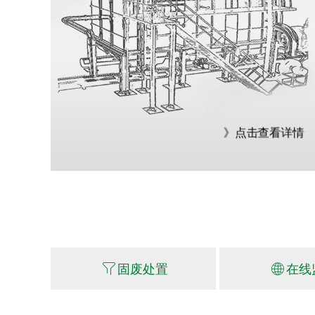
蓄热式热氧化设备
》点击查看详情
ꁒ
固废处置
ꄓ
在线