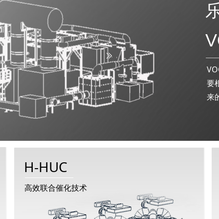
海乐尔
VOCs治理组合
ꅀ
V
要
来
H-HUC
高效联合催化技术