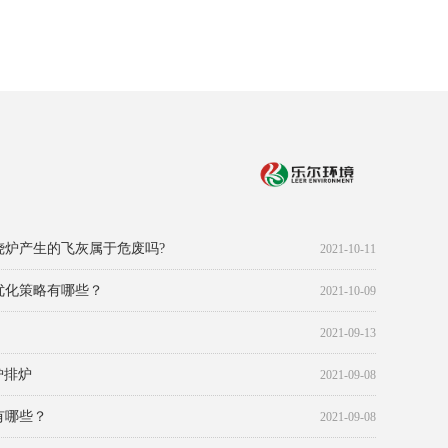
害有哪些？-飞灰螯合剂_重金属稳定剂
性质以及飞灰固化设备的应用
螯合剂溶解有杂质？
味?
用聚铁进行絮凝吸附预处理？
自然沉降? 怎样使胶体颗粒快速沉淀?
目的？
OD和BOD这二个污染指标？ 二者有何关系？
2021-09-08
2021-09-08
2016-12-30
2016-12-30
2016-12-30
2016-12-30
2016-12-30
2016-12-30
2016-12-30
2016-12-30
2016-12-30
2016-12-30
烧炉产生的飞灰属于危废吗?
2021-10-11
优化策略有哪些？
2021-10-09
2021-09-13
炉排炉
2021-09-08
有哪些？
2021-09-08