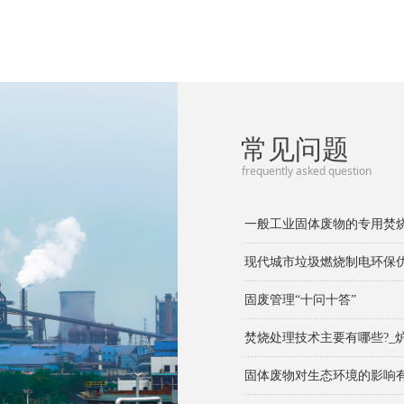
常见问题
frequently asked question
飞灰对人体和环境所带来的危
我国生活垃圾焚烧飞灰基本
液体螯合剂有悬浮物或固体
螯合剂投加后固化物异味有异
什么叫絮凝？废水为什么要
为什么废水中的胶体颗粒不易
废水的预处理要达到哪几个
水溶液pH及测试
废水分析中为什么经常使用C
吸收塔浆液起泡及溢流
吸收塔除雾器结垢及堵塞
氧化风管结垢
一般工业固体废物的专用焚
现代城市垃圾燃烧制电环保
固废管理“十问十答”
焚烧处理技术主要有哪些?_
固体废物对生态环境的影响