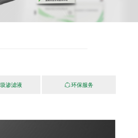
圾渗滤液
ꁢ
环保服务