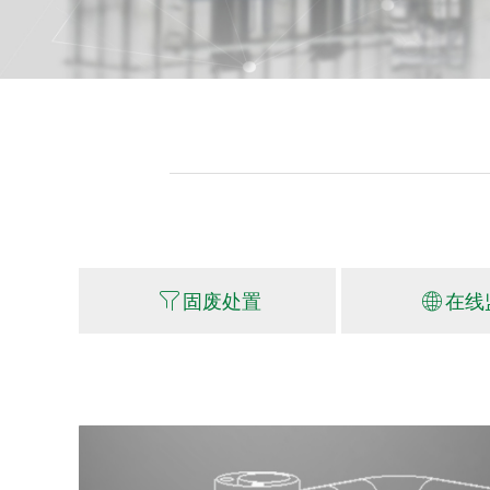
ꁒ
固废处置
ꄓ
在线