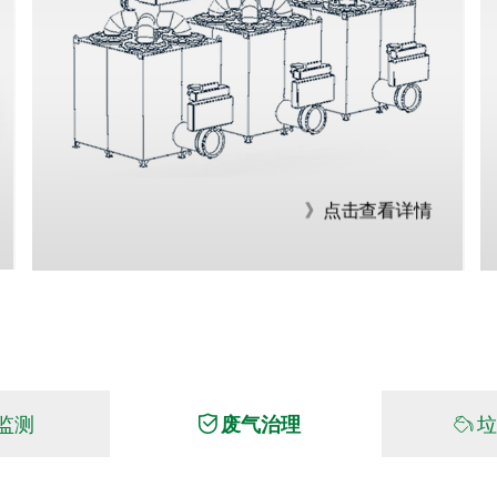
高效联合催化技术
》点击查看详情
监测
ꀳ
废气治理
ꄂ
垃