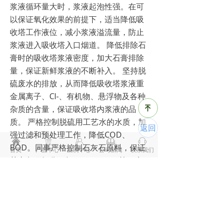
浆液循环量大时，浆液起泡性强。在可
以保证氧化效果的前提下，适当降低吸
收塔工作液位，减小浆液溢流量，防止
浆液进入吸收塔入口烟道。 降低排除石
膏时的吸收塔浆液密度，加大石膏排除
量，保证新鲜浆液的不断补入。 坚持脱
硫废水的排放，从而降低吸收塔浆液重
金属离子、Cl-、有机物、悬浮物及各种
杂质的含量，保证吸收塔内浆液的品
녠
质。 严格控制脱硫用工艺水的水质，加
返回
强过滤和预处理工作，降低COD、
낀
ꁈ
ꁘ
ꁡ
ꁱ
BOD。同事严格控制石灰石原料，保证
首页
产品中心
案例中心
公司新闻
联系我们
其中各项组分（如 MgO、SiO2等）含
量符合实际要求。加强吸收塔浆液、废
水、石灰石浆液、石灰石粉和石膏得化
学分析工作，有效监控脱硫系统运行状
况，发现浆液品质恶化趋势，及时采取