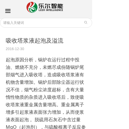
新闻中心
끀
ꄙ
吸收塔浆液起泡及溢流
2016-12-30
起泡原因分析，锅炉在运行过程中投
油、燃烧不充分，未燃尽成份随锅炉尾
部烟气进入吸收塔，造成吸收塔浆液有
机物含量增加。锅炉后部除尘器运行状
况不佳，烟气粉尘浓度超标，含有大量
惰性物质的杂质进入吸收塔后，致使吸
收塔浆液重金属含量增高。重金属离子
增多引起浆液表面张力增加，从而使浆
液表面起泡 。脱硫用石灰石中含过量
MgO（起泡剂），与硫酸根离子反应参